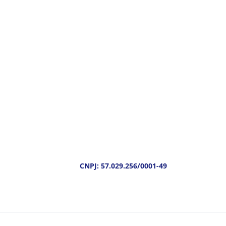
CNPJ: 57.029.256/0001-49