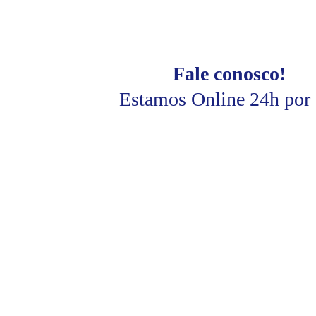
Fale conosco!
Estamos Online 24h por 